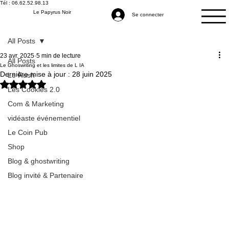
Tél : 06.62.52.98.13
Le Papyrus Noir
Se connecter
All Posts
23 avr. 2025
5 min de lecture
All Posts
Le Ghoswriting et les limites de L IA
Dernière mise à jour :
28 juin 2025
Le Rush
Noté NaN étoiles sur 5.
Les Cookies 2.0
Com & Marketing
vidéaste événementiel
Le Coin Pub
Shop
Blog & ghostwriting
Blog invité & Partenaire