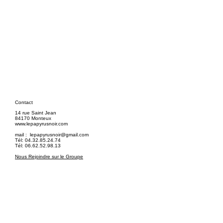
Contact
14 rue Saint Jean
84170 Monteux
www.lepapyrusnoir.com
mail :
lepapyrusnoir@gmail.com
Tél: 04.32.85.24.74
Tél: 06.62.52.98.13
Nous Rejoindre sur le Groupe