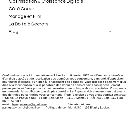
Optimisation & Croissance Digitale
Côté Coeur
Mariage et Film
La Boite à Secrets
Blog
Conformément à la loi Informatique et Libertés du 6 janvier 1978 modifiée, vous bénéficiez
d’un droit d’accès et de rectification des données vous concernant, d’un droit d’opposition
pour motifs légitimes, d’un droit à l’effacement des données. Vous disposez également d’un
droit à la récupération et à la portabilité des données dans certains cas spécifiquement
prévus par la loi. Vous pouvez aussi consulter notre politique de confidentialité. Vous pourrez
en demander la modification par simple courriel et Le Papyrus Noir effectuera un traitement
des données personnelles vous concernant. Pour l’exercice de vos droits veuillez contacter
: Studio Le Papyrus Noir - 14 rue Saint Jean - 84170 Monteux - tél : 04.32.85.24.74 ou
06.62.52.98.13
email :
lepapyrusnoir@gmail.com
​ Site internet créer
par
lepapyrusnoir@gmail.com
Politique de confidentialité
@23Kathy Leclerc