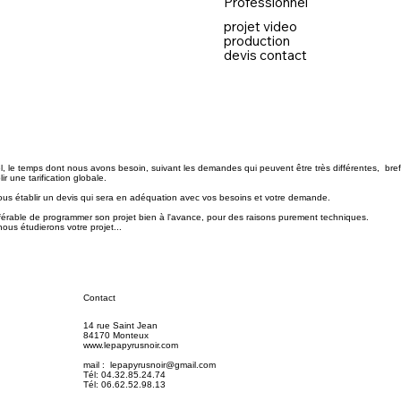
Professionnel
projet video
production
devis contact
el, le temps dont nous avons besoin, suivant les demandes qui peuvent être très différentes, bref
blir une tarification globale.
us établir un devis qui sera en adéquation avec vos besoins et votre demande.
référable de programmer son projet bien à l'avance, pour des raisons purement techniques.​
ous étudierons votre projet...
Contact
14 rue Saint Jean
84170 Monteux
www.lepapyrusnoir.com
mail :
lepapyrusnoir@gmail.com
Tél: 04.32.85.24.74
Tél: 06.62.52.98.13