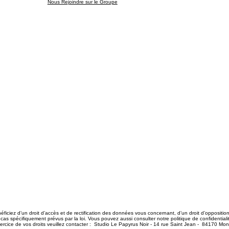
Nous Rejoindre sur le Groupe
ficiez d’un droit d’accès et de rectification des données vous concernant, d’un droit d’oppositio
 cas spécifiquement prévus par la loi. Vous pouvez aussi consulter notre politique de confidential
. Pour l’exercice de vos droits veuillez contacter : Studio Le Papyrus Noir - 14 r