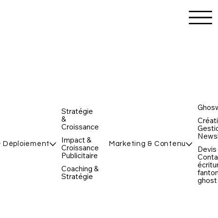
Ghosw
Stratégie
&
Créat
Croissance
Gesti
Newsl
Impact &
& Déploiement
Marketing & Contenu
Croissance
Devis
Publicitaire
Conta
écritu
Coaching &
fanto
Stratégie
ghost