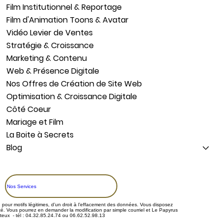
Film Institutionnel & Reportage
Film d'Animation Toons & Avatar
Vidéo Levier de Ventes
Stratégie & Croissance
Marketing & Contenu
Web & Présence Digitale
Nos Offres de Création de Site Web
Optimisation & Croissance Digitale
Côté Coeur
Mariage et Film
La Boite à Secrets
Blog
Nos Services
n pour motifs légitimes, d’un droit à l’effacement des données. Vous disposez
ité. Vous pourrez en demander la modification par simple courriel et Le Papyrus
ue Saint Jean - 84170 Monteux - tél : 04.32.85.24.74 ou 06.62.52.98.13