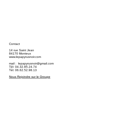
Contact
14 rue Saint Jean
84170 Monteux
www.lepapyrusnoir.com
mail :
lepapyrusnoir@gmail.com
Tél: 04.32.85.24.74
Tél: 06.62.52.98.13
Nous Rejoindre sur le Groupe