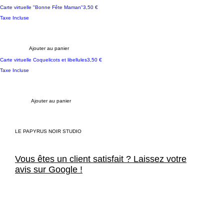
Prix
Carte virtuelle "Bonne Fête Maman"
3,50 €
Taxe Incluse
Ajouter au panier
Prix
Carte virtuelle Coquelicots et libellules
3,50 €
Taxe Incluse
Ajouter au panier
LE PAPYRUS NOIR STUDIO
Vous êtes un client satisfait ? Laissez votre
avis sur Google !