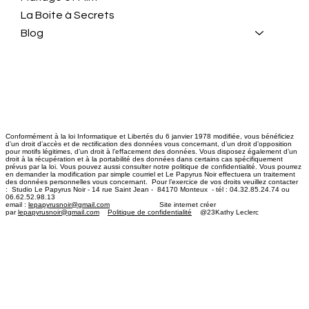
La Boite à Secrets
Blog
Conformément à la loi Informatique et Libertés du 6 janvier 1978 modifiée, vous bénéficiez
d’un droit d’accès et de rectification des données vous concernant, d’un droit d’opposition
pour motifs légitimes, d’un droit à l’effacement des données. Vous disposez également d’un
droit à la récupération et à la portabilité des données dans certains cas spécifiquement
prévus par la loi. Vous pouvez aussi consulter notre politique de confidentialité. Vous pourrez
en demander la modification par simple courriel et Le Papyrus Noir effectuera un traitement
des données personnelles vous concernant. Pour l’exercice de vos droits veuillez contacter
: Studio Le Papyrus Noir - 14 rue Saint Jean - 84170 Monteux - tél : 04.32.85.24.74 ou
06.62.52.98.13
email :
lepapyrusnoir@gmail.com
​ Site internet créer
par
lepapyrusnoir@gmail.com
Politique de confidentialité
@23Kathy Leclerc