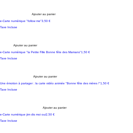
Ajouter au panier
Prix
e-Carte numérique "follow me"
3,50 €
Taxe Incluse
Ajouter au panier
Prix
e-Carte numérique "la Petite Fille Bonne fête des Mamans"
1,50 €
Taxe Incluse
Ajouter au panier
Prix
Une émotion à partager : la carte vidéo animée "Bonne fête des mères !"
1,50 €
Taxe Incluse
Ajouter au panier
Prix
e-Carte numérique jtm dis moi oui
2,50 €
Taxe Incluse