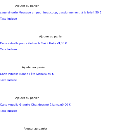
Ajouter au panier
Prix
carte virtuelle Message un peu, beaucoup, passionnément, à la folie
4,50 €
Taxe Incluse
Ajouter au panier
Prix
Carte virtuelle pour célébrer la Saint Patrick
3,50 €
Taxe Incluse
Ajouter au panier
Prix
Carte virtuelle Bonne Fête Mamie
4,50 €
Taxe Incluse
Ajouter au panier
Free Téléchargement
Prix
Carte virtuelle Gratuite Chat dessiné à la main
0,00 €
Taxe Incluse
Ajouter au panier