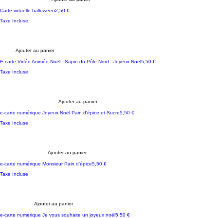
Prix
Carte virtuelle halloween
2,50 €
Taxe Incluse
Ajouter au panier
Prix
E-carte Vidéo Animée Noël : Sapin du Pôle Nord - Joyeux Noël
5,50 €
Taxe Incluse
Ajouter au panier
Prix
e-carte numérique Joyeux Noël Pain d'épice et Sucre
5,50 €
Taxe Incluse
Ajouter au panier
Prix
e-carte numérique Monsieur Pain d'épice
5,50 €
Taxe Incluse
Ajouter au panier
Personnalisable
Prix
e-carte numérique Je vous souhaite un joyeux noël
5,50 €