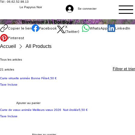
Tél : 06.62.52.98.13
Le Papyrus Noir
Se connecter
Bienvenue à la Boutique
X
Copier le lien
Facebook
WhatsApp
LinkedIn
(Twitter)
Pinterest
Accueil
All Products
Tous les articles
Filtrer et trier
21 articles
Prix
Carte virtuelle animée Bonne Fête
4,50 €
Taxe Incluse
Ajouter au panier
Prix
Carte de vœux animée Meilleurs vœux 2026 Nuit étoilée
5,50 €
Taxe Incluse
Ajouter au panier