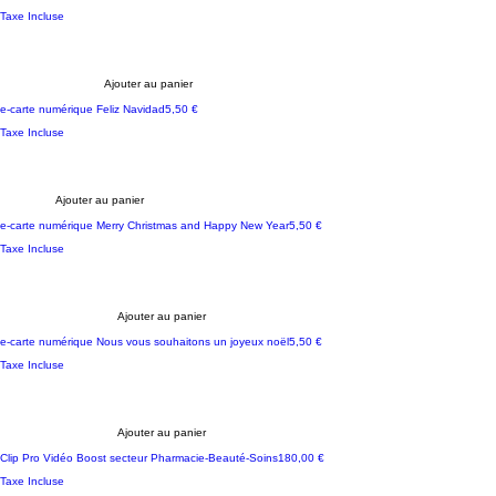
Taxe Incluse
Ajouter au panier
Prix
e-carte numérique Feliz Navidad
5,50 €
Taxe Incluse
Ajouter au panier
Prix
e-carte numérique Merry Christmas and Happy New Year
5,50 €
Taxe Incluse
Ajouter au panier
Personnalisable
Prix
e-carte numérique Nous vous souhaitons un joyeux noël
5,50 €
Taxe Incluse
Ajouter au panier
Personnalisable
Prix
Clip Pro Vidéo Boost secteur Pharmacie-Beauté-Soins
180,00 €
Taxe Incluse