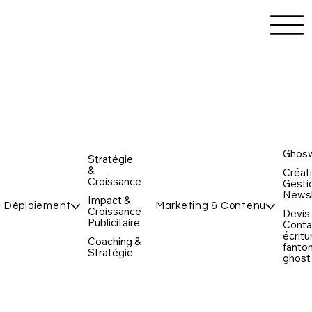
Ghosw
Stratégie
&
Créat
Croissance
Gesti
Newsl
Impact &
& Déploiement
Marketing & Contenu
Croissance
Devis
Publicitaire
Conta
écritu
Coaching &
fanto
Stratégie
ghost