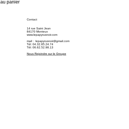
 au panier
Contact
14 rue Saint Jean
84170 Monteux
www.lepapyrusnoir.com
mail :
lepapyrusnoir@gmail.com
Tél: 04.32.85.24.74
Tél: 06.62.52.98.13
Nous Rejoindre sur le Groupe