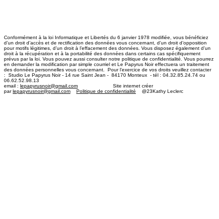
Conformément à la loi Informatique et Libertés du 6 janvier 1978 modifiée, vous bénéficiez
d’un droit d’accès et de rectification des données vous concernant, d’un droit d’opposition
pour motifs légitimes, d’un droit à l’effacement des données. Vous disposez également d’un
droit à la récupération et à la portabilité des données dans certains cas spécifiquement
prévus par la loi. Vous pouvez aussi consulter notre politique de confidentialité. Vous pourrez
en demander la modification par simple courriel et Le Papyrus Noir effectuera un traitement
des données personnelles vous concernant. Pour l’exercice de vos droits veuillez contacter
: Studio Le Papyrus Noir - 14 rue Saint Jean - 84170 Monteux - tél : 04.32.85.24.74 ou
06.62.52.98.13
email :
lepapyrusnoir@gmail.com
​ Site internet créer
par
lepapyrusnoir@gmail.com
Politique de confidentialité
@23Kathy Leclerc