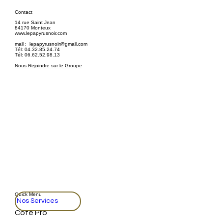
Contact
14 rue Saint Jean
84170 Monteux
www.lepapyrusnoir.com
mail :
lepapyrusnoir@gmail.com
Tél: 04.32.85.24.74
Tél: 06.62.52.98.13
Nous Rejoindre sur le Groupe
Quick Menu
Nos Services
Coté Pro