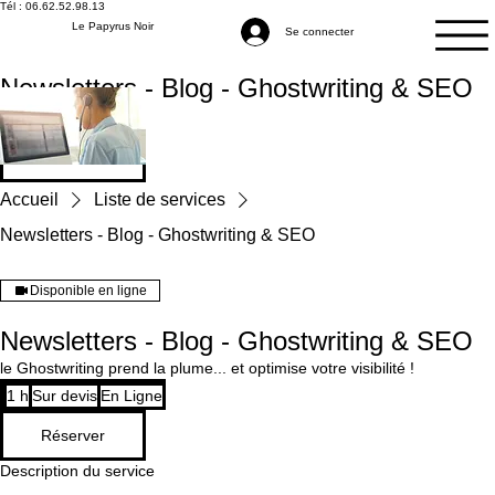
Tél : 06.62.52.98.13
Le Papyrus Noir
Se connecter
Newsletters - Blog - Ghostwriting & SEO
Réserver
Accueil
Liste de services
Newsletters - Blog - Ghostwriting & SEO
Disponible en ligne
Newsletters - Blog - Ghostwriting & SEO
le Ghostwriting prend la plume... et optimise votre visibilité !
Sur
1 h
1
Sur devis
En Ligne
devis
Réserver
Description du service