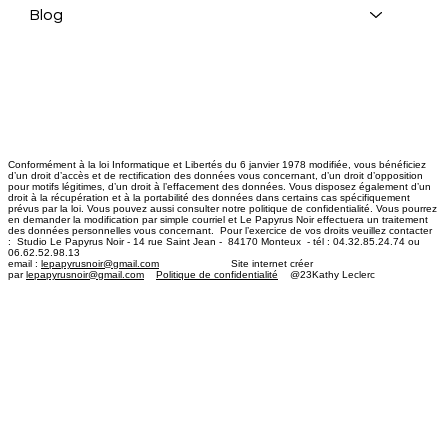
Blog
Conformément à la loi Informatique et Libertés du 6 janvier 1978 modifiée, vous bénéficiez
d’un droit d’accès et de rectification des données vous concernant, d’un droit d’opposition
pour motifs légitimes, d’un droit à l’effacement des données. Vous disposez également d’un
droit à la récupération et à la portabilité des données dans certains cas spécifiquement
prévus par la loi. Vous pouvez aussi consulter notre politique de confidentialité. Vous pourrez
en demander la modification par simple courriel et Le Papyrus Noir effectuera un traitement
des données personnelles vous concernant. Pour l’exercice de vos droits veuillez contacter
: Studio Le Papyrus Noir - 14 rue Saint Jean - 84170 Monteux - tél : 04.32.85.24.74 ou
06.62.52.98.13
email :
lepapyrusnoir@gmail.com
​ Site internet créer
par
lepapyrusnoir@gmail.com
Politique de confidentialité
@23Kathy Leclerc