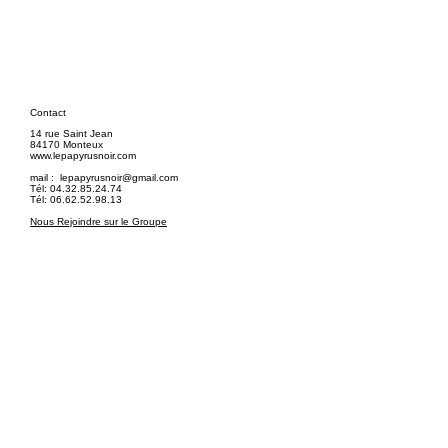
Contact
14 rue Saint Jean
84170 Monteux
www.lepapyrusnoir.com
mail :
lepapyrusnoir@gmail.com
Tél: 04.32.85.24.74
Tél: 06.62.52.98.13
Nous Rejoindre sur le Groupe