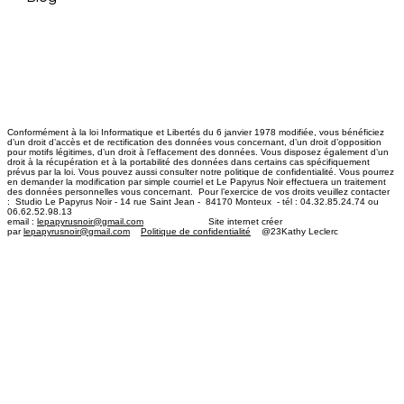
Conformément à la loi Informatique et Libertés du 6 janvier 1978 modifiée, vous bénéficiez
d’un droit d’accès et de rectification des données vous concernant, d’un droit d’opposition
pour motifs légitimes, d’un droit à l’effacement des données. Vous disposez également d’un
droit à la récupération et à la portabilité des données dans certains cas spécifiquement
prévus par la loi. Vous pouvez aussi consulter notre politique de confidentialité. Vous pourrez
en demander la modification par simple courriel et Le Papyrus Noir effectuera un traitement
des données personnelles vous concernant. Pour l’exercice de vos droits veuillez contacter
: Studio Le Papyrus Noir - 14 rue Saint Jean - 84170 Monteux - tél : 04.32.85.24.74 ou
06.62.52.98.13
email :
lepapyrusnoir@gmail.com
​ Site internet créer
par
lepapyrusnoir@gmail.com
Politique de confidentialité
@23Kathy Leclerc