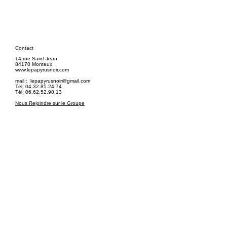
Contact
14 rue Saint Jean
84170 Monteux
www.lepapyrusnoir.com
mail :
lepapyrusnoir@gmail.com
Tél: 04.32.85.24.74
Tél: 06.62.52.98.13
Nous Rejoindre sur le Groupe