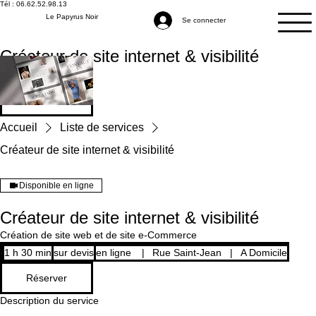
Tél : 06.62.52.98.13
Le Papyrus Noir
Se connecter
Créateur de site internet & visibilité
Réserver
Accueil
Liste de services
Créateur de site internet & visibilité
Disponible en ligne
Créateur de site internet & visibilité
Création de site web et de site e-Commerce
sur
1 h 30 min
1
sur devis
en ligne
|
Rue Saint-Jean
|
A Domicile
devis
3
Réserver
0
m
Description du service
i