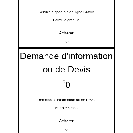
Service disponible en ligne Gratuit
Formule gratuite
Acheter
Demande de
Demande d'information
renseignement ou de
ou de Devis
devis gratuit
0€
€
0
Suivi de dossier en
cours
Demande d'information ou de Devis
Valable 6 mois
Acheter