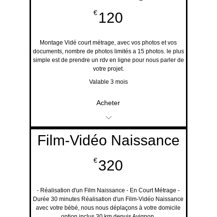
Service disponible en
120€
€
120
ligne Gratuit
Suivi et "Cours
Montage Vidé court métrage, avec vos photos et vos
documents, nombre de photos limités a 15 photos. le plus
simple est de prendre un rdv en ligne pour nous parler de
Personnalisés"
votre projet.
Valable 3 mois
Acheter
Montage vidéo très
Film-Vidéo Naissance
court métrage
320€
€
320
- Réalisation d'un Film Naissance - En Court Métrage -
Durée 30 minutes Réalisation d'un Film-Vidéo Naissance
avec votre bébé, nous nous déplaçons à votre domicile
option inclus 30 km depuis Avignon.