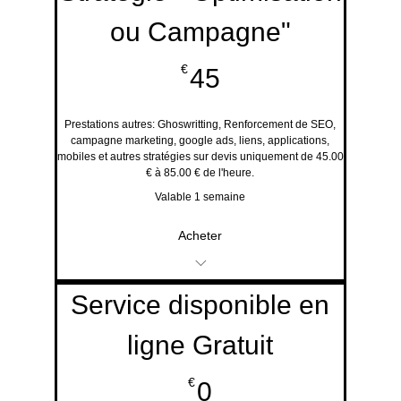
Design
ou Campagne"
45€
€
45
Prestations autres: Ghoswritting, Renforcement de SEO,
campagne marketing, google ads, liens, applications,
mobiles et autres stratégies sur devis uniquement de 45.00
€ à 85.00 € de l'heure.
Valable 1 semaine
Acheter
Service disponible en
Service disponible en
ligne Gratuit
ligne Gratuit
Création de Site Web
0€
€
0
Design