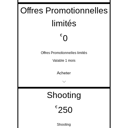
Demande d'information
Offres Promotionnelles
ou de Devis
limités
En ligne
0€
€
0
à Domicile
Offres Promotionnelles limités
Valable 1 mois
Acheter
S'inscrire depuis la
Shooting
page Evènements et
250€
€
250
Offres
Shooting