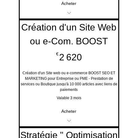
Acheter
Service disponible en
Création d'un Site Web
ligne Gratuit
ou e-Com. BOOST
Demande de devis ou
2 620€
€
2 620
d'information
Evènements et Offres
Création d'un Site web ou e-commerce BOOST SEO ET
MARKETING pour Entreprise ou PME - Prestation de
services ou Boutique jusqu'à 10 000 articles avec liens de
promotionnelles
paiements
Valable 3 mois
Acheter
Création de Site Web
Stratégie " Optimisation