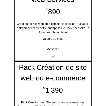
890€
€
890
Création de Site web ou e-commerce convient aux auto-
entrepreneurs ou petite entreprise Ce Pack nécéssite un
forfait supplémentaire
Valable 12 mois
Acheter
Evènements et Offres
Pack Création de site
promotionnelles
web ou e-commerce
Service disponible en
1 390€
€
1 390
ligne Gratuit
Demande de devis ou
Pack Création d'un Site web ou e-commerce pour