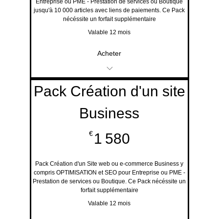
Entreprise ou PME - Prestation de services ou Boutique
jusqu'à 10 000 articles avec liens de paiements. Ce Pack
d'information
nécéssite un forfait supplémentaire
Valable 12 mois
Acheter
Service disponible en
Pack Création d'un site
ligne Gratuit
Business
Demande de devis ou
1 580€
€
1 580
d'information
Evènements et Offres
Pack Création d'un Site web ou e-commerce Business y
compris OPTIMISATION et SEO pour Entreprise ou PME -
Prestation de services ou Boutique. Ce Pack nécéssite un
promotionnelles
forfait supplémentaire
Valable 12 mois