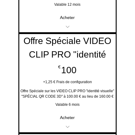
Valable 12 mois
Acheter
Service disponible en
Offre Spéciale VIDEO
ligne Gratuit
CLIP PRO "identité
Shooting Photos
100€
€
100
Famille & Evènement
+1,25 € Frais de configuration
Pub Film institutionnel
Offre Spéciale sur les VIDEO CLIP PRO "identité visuelle"
"SPÉCIAL QR CODE 3D" à 100.00 € au lieu de 160.00 €
professionnel
Valable 6 mois
Acheter
Evènements et Offres