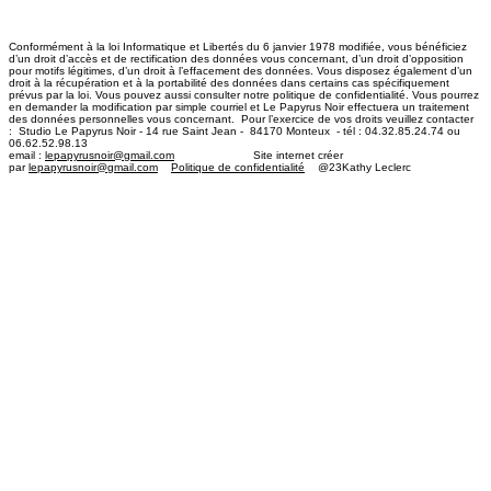
Conformément à la loi Informatique et Libertés du 6 janvier 1978 modifiée, vous bénéficiez
d’un droit d’accès et de rectification des données vous concernant, d’un droit d’opposition
pour motifs légitimes, d’un droit à l’effacement des données. Vous disposez également d’un
droit à la récupération et à la portabilité des données dans certains cas spécifiquement
prévus par la loi. Vous pouvez aussi consulter notre politique de confidentialité. Vous pourrez
en demander la modification par simple courriel et Le Papyrus Noir effectuera un traitement
des données personnelles vous concernant. Pour l’exercice de vos droits veuillez contacter
: Studio Le Papyrus Noir - 14 rue Saint Jean - 84170 Monteux - tél : 04.32.85.24.74 ou
06.62.52.98.13
email :
lepapyrusnoir@gmail.com
​ Site internet créer
par
lepapyrusnoir@gmail.com
Politique de confidentialité
@23Kathy Leclerc