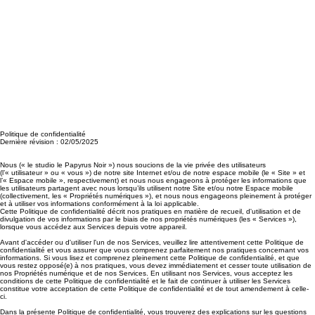
Politique de confidentialité
Dernière révision : 02/05/2025
Nous (« le studio le Papyrus Noir ») nous soucions de la vie privée des utilisateurs
(l’« utilisateur » ou « vous ») de notre site Internet et/ou de notre espace mobile (le « Site » et
l’« Espace mobile », respectivement) et nous nous engageons à protéger les informations que
les utilisateurs partagent avec nous lorsqu’ils utilisent notre Site et/ou notre Espace mobile
(collectivement, les « Propriétés numériques »), et nous nous engageons pleinement à protéger
et à utiliser vos informations conformément à la loi applicable.
Cette Politique de confidentialité décrit nos pratiques en matière de recueil, d'utilisation et de
divulgation de vos informations par le biais de nos propriétés numériques (les « Services »),
lorsque vous accédez aux Services depuis votre appareil.
Avant d'accéder ou d'utiliser l'un de nos Services, veuillez lire attentivement cette Politique de
confidentialité et vous assurer que vous comprenez parfaitement nos pratiques concernant vos
informations. Si vous lisez et comprenez pleinement cette Politique de confidentialité, et que
vous restez opposé(e) à nos pratiques, vous devez immédiatement et cesser toute utilisation de
nos Propriétés numérique et de nos Services. En utilisant nos Services, vous acceptez les
conditions de cette Politique de confidentialité et le fait de continuer à utiliser les Services
constitue votre acceptation de cette Politique de confidentialité et de tout amendement à celle-
ci.
Dans la présente Politique de confidentialité, vous trouverez des explications sur les questions