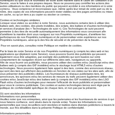
numériques ou que vous le fournissez de toute autre manière dans le cadre de l'utilisation d'un
Service, vous le faites à vos propres risques. Nous ne pouvons pas contrôler les actions des
autres utilisateurs ou des membres du public qui peuvent accéder à vos informations et à votre
contenu. Vous comprenez et reconnaissez que, même après leur retrait de votre part ou de la
nôtre, des copies de vos informations peuvent rester visibles sur des pages archivées ou mises
en cache, ou qu’un tiers a pu copier ou stocker ce contenu.
Cookies et technologies similaires
Lorsque vous visitez ou accédez à notre Service, nous autorisons certains tiers à utiliser des
balises web, des cookies, des pixels invisibles, des scripts, des balises et d'autres technologies
et services d'analyse (les « Technologies de suivi »). Ces Technologies de suivi peuvent
permettre à des tiers de recueillir automatiquement des informations vous concernant afin
d'améliorer la manière dont vous naviguez sur nos Propriétés numériques, d'améliorer les
performances de nos Propriétés numériques et de personnaliser votre expérience sur nos
Propriétés numériques, ainsi qu'à des fins de sécurité et de prévention de la fraude.
Pour en savoir plus, consultez notre Politique en matière de cookies.
Par le biais de notre Service et de nos Propriétés numériques (y compris les sites web et les
applications qui déploient notre Service), nous pouvons fournir des publicités qui peuvent
également vous être adaptées, par exemple des publicités qui sont basées sur votre
comportement de navigation récent sur différents sites web, navigateurs ou appareils.
Afin de vous fournir ces publicités, nous pouvons utiliser des cookies et/ou JavaScript et/ou des
balises web (y compris des GIF invisibles) et/ou le stockage local HTML5 et/ou d'autres
technologies. Nous pouvons également faire appel à des tiers, comme des annonceurs réseau,
qui sont des tiers qui affichent des publicités en fonction de vos visites sur les sites web, afin de
vous présenter des publicités ciblées. Les fournisseurs de réseaux publicitaires tiers, les
annonceurs, les sponsors et/ou les services de mesure du trafic peuvent également utiliser des
cookies et/ou JavaScript et/ou des balises web (y compris des GIF invisibles) et/ou des LSO
Flash et/ou d'autres technologies pour mesurer l'efficacité de leurs publicités et personnaliser
pour vous le contenu publicitaire. Ces cookies et autres technologies tierces sont régis par la
politique de confidentialité spécifique de chaque tiers, et non pas par la présente.
Où sont stockées les informations
Informations non personnelles
Veuillez noter que nos entreprises, ainsi que les partenaires et les fournisseurs de services à qui
nous faisons confiance, sont situés dans le monde entier. Toutes les Informations non
personnelles que nous recueillons sont stockées et traitées dans diverses juridictions à travers le
monde, aux fins détaillées dans la présente Politique de confidentialité.
Informations personnelles