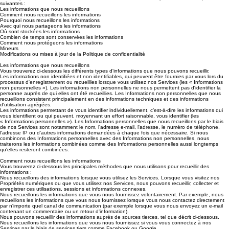
suivantes :
Les informations que nous recueillons
Comment nous recueillons les informations
Pourquoi nous recueillons les informations
Avec qui nous partageons les informations
Où sont stockées les informations
Combien de temps sont conservées les informations
Comment nous protégeons les informations
Mineurs
Modifications ou mises à jour de la Politique de confidentialité
Les informations que nous recueillons
Vous trouverez ci-dessous les différents types d'informations que nous pouvons recueillir.
Les informations non identifiées et non identifiables, qui peuvent être fournies par vous lors du
processus d'enregistrement ou recueillies lorsque vous utilisez nos Services (les « Informations
non personnelles »). Les informations non personnelles ne nous permettent pas d'identifier la
personne auprès de qui elles ont été recueillies. Les Informations non personnelles que nous
recueillons consistent principalement en des informations techniques et des informations
d'utilisation agrégées.
Les informations permettant de vous identifier individuellement, c’est-à-dire les informations qui
vous identifient ou qui peuvent, moyennant un effort raisonnable, vous identifier (les
« Informations personnelles »). Les Informations personnelles que nous recueillons par le biais
de nos Services sont notamment le nom, l'adresse e-mail, l'adresse, le numéro de téléphone,
l'adresse IP ou d'autres informations demandées à chaque fois que nécessaire. Si nous
combinons des Informations personnelles avec des Informations non personnelles, nous
traiterons les informations combinées comme des Informations personnelles aussi longtemps
qu'elles resteront combinées.
Comment nous recueillons les informations
Vous trouverez ci-dessous les principales méthodes que nous utilisons pour recueillir des
informations :
Nous recueillons des informations lorsque vous utilisez les Services. Lorsque vous visitez nos
Propriétés numériques ou que vous utilisez nos Services, nous pouvons recueillir, collecter et
enregistrer ces utilisations, sessions et informations connexes.
Nous recueillons les informations que vous nous fournissez volontairement. Par exemple, nous
recueillons les informations que vous nous fournissez lorsque vous nous contactez directement
par n'importe quel canal de communication (par exemple lorsque vous nous envoyez un e-mail
contenant un commentaire ou un retour d'information).
Nous pouvons recueillir des informations auprès de sources tierces, tel que décrit ci-dessous.
Nous recueillons les informations que vous nous fournissez si vous vous connectez à nos
Services par le biais de services tiers comme Facebook ou Google.