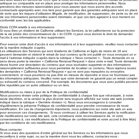
adéquat ou comparable est en place pour protéger les Informations personnelles. Nous
prendrons des mesures raisonnables pour nous assurer que nous avons des accords
contractuels appropriés avec nos tiers pour garantir que des garanties adéquates sont en place
de sorte que les risques d'utilisation illégale, de modification, de suppression, de perte ou de vol
de vos Informations personnelles soient minimisés, et que ces tiers agissent à tout moment en
conformité avec les lois applicables.
Droits CCPA relatifs à vos informations
Si vous êtes un résident de Californie utilisant les Services, la loi californienne sur la protection
de la vie privée des consommateurs (la « loi CCPA ») peut vous donner le droit de demander
l'accès à vos informations et leur suppression.
Pour exercer votre droit d'accès à vos informations et à leur suppression, veuillez nous contacter
de la manière indiquée ci-après.
Les utilisateurs des Services qui sont résidents de Californie et âgés de moins de 18 ans
peuvent demander et obtenir le retrait de tout contenu qu'ils ont publié en nous envoyant un e-
mail à l’adresse indiquée ci-après dans la rubrique « Nous contacter ». Toute demande en ce
sens devra porter la mention « California Removal Request » dans votre e-mail. Toute demande
devra fournir une description du contenu que vous souhaitez supprimer et des informations
raisonnablement suffisantes pour nous permettre de localiser ce contenu. Nous rejetons toutes
les demandes « California Removal Request » qui ne sont pas marquées ou envoyées
correctement, et nous pourrions ne pas être en mesure de répondre si vous ne fournissez pas
les informations adéquates. Veuillez noter que votre demande ne garantit pas un retrait complet
ou exhaustif du contenu concerné. Par exemple, les documents que vous avez publiés peuvent
être republiés par un autre utilisateur ou un tiers.
Modifications ou mises à jour de la Politique de confidentialité
Nous pouvons réviser cette politique de confidentialité à chaque fois que nécessaire, à notre
seule discrétion, et la version la plus récente sera toujours affichée sur notre site web (comme
indiqué dans la rubrique « Dernière révision »). Nous vous encourageons à consulter
régulièrement la présente Politique de confidentialité pour prendre connaissance de toute
modification. En cas de changements importants, nous publierons sur notre site web un avis
pour annoncer ces changements. Si vous continuez à utiliser les Services après la notification
de modifications sur notre site web, cela constituera votre reconnaissance de, et votre
consentement à, ces modifications de la Politique de confidentialité et votre accord à être lié(e)
par les conditions de ces modifications.
Nous contacter
Si vous avez des questions d'ordre général sur les Services ou les informations que nous
recueillons à votre sujet, ou sur la manière dont nous les utilisons, contactez-nous :