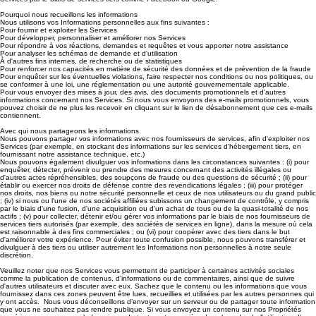
Pourquoi nous recueillons les informations
Nous utilisons vos Informations personnelles aux fins suivantes :
Pour fournir et exploiter les Services
Pour développer, personnaliser et améliorer nos Services
Pour répondre à vos réactions, demandes et requêtes et vous apporter notre assistance
Pour analyser les schémas de demande et d'utilisation
À d'autres fins internes, de recherche ou de statistiques
Pour renforcer nos capacités en matière de sécurité des données et de prévention de la fraude
Pour enquêter sur les éventuelles violations, faire respecter nos conditions ou nos politiques, ou
se conformer à une loi, une réglementation ou une autorité gouvernementale applicable.
Pour vous envoyer des mises à jour, des avis, des documents promotionnels et d'autres
informations concernant nos Services. Si nous vous envoyons des e-mails promotionnels, vous
pouvez choisir de ne plus les recevoir en cliquant sur le lien de désabonnement que ces e-mails
contiennent.
Avec qui nous partageons les informations
Nous pouvons partager vos informations avec nos fournisseurs de services, afin d'exploiter nos
Services (par exemple, en stockant des informations sur les services d'hébergement tiers, en
fournissant notre assistance technique, etc.)
Nous pouvons également divulguer vos informations dans les circonstances suivantes : (i) pour
enquêter, détecter, prévenir ou prendre des mesures concernant des activités illégales ou
d'autres actes répréhensibles, des soupçons de fraude ou des questions de sécurité ; (ii) pour
établir ou exercer nos droits de défense contre des revendications légales ; (iii) pour protéger
nos droits, nos biens ou notre sécurité personnelle et ceux de nos utilisateurs ou du grand public
; (iv) si nous ou l'une de nos sociétés affiliées subissons un changement de contrôle, y compris
par le biais d'une fusion, d'une acquisition ou d'un achat de tous ou de la quasi-totalité de nos
actifs ; (v) pour collecter, détenir et/ou gérer vos informations par le biais de nos fournisseurs de
services tiers autorisés (par exemple, des sociétés de services en ligne), dans la mesure où cela
est raisonnable à des fins commerciales ; ou (vi) pour coopérer avec des tiers dans le but
d'améliorer votre expérience. Pour éviter toute confusion possible, nous pouvons transférer et
divulguer à des tiers ou utiliser autrement les Informations non personnelles à notre seule
discrétion.
Veuillez noter que nos Services vous permettent de participer à certaines activités sociales
comme la publication de contenus, d'informations ou de commentaires, ainsi que de suivre
d'autres utilisateurs et discuter avec eux. Sachez que le contenu ou les informations que vous
fournissez dans ces zones peuvent être lues, recueillies et utilisées par les autres personnes qui
y ont accès. Nous vous déconseillons d’envoyer sur un serveur ou de partager toute information
que vous ne souhaitez pas rendre publique. Si vous envoyez un contenu sur nos Propriétés