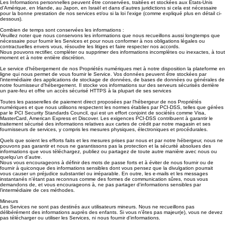
Les Informations personnelles peuvent être conservées, traitées et stockées aux États-Unis
d'Amérique, en Irlande, au Japon, en Israël et dans d'autres juridictions si cela est nécessaire
pour la bonne prestation de nos services et/ou si la loi l'exige (comme expliqué plus en détail ci-
dessous).
Combien de temps sont conservées les informations :
Veuillez noter que nous conservons les informations que nous recueillons aussi longtemps que
nécessaire pour fournir les Services et pour nous conformer à nos obligations légales ou
contractuelles envers vous, résoudre les litiges et faire respecter nos accords.
Nous pouvons rectifier, compléter ou supprimer des informations incomplètes ou inexactes, à tout
moment et à notre entière discrétion.
Le service d'hébergement de nos Propriétés numériques met à notre disposition la plateforme en
ligne qui nous permet de vous fournir le Service. Vos données peuvent être stockées par
l'intermédiaire des applications de stockage de données, de bases de données ou générales de
notre fournisseur d'hébergement. Il stocke vos informations sur des serveurs sécurisés derrière
un pare-feu et offre un accès sécurisé HTTPS à la plupart de ses services
Toutes les passerelles de paiement direct proposées par l'hébergeur de nos Propriétés
numériques et que nous utilisons respectent les normes établies par PCI-DSS, telles que gérées
par le PCI Security Standards Council, qui est un effort conjoint de sociétés comme Visa,
MasterCard, American Express et Discover. Les exigences PCI-DSS contribuent à garantir le
traitement sécurisé des informations relatives aux cartes de crédit par notre magasin et ses
fournisseurs de services, y compris les mesures physiques, électroniques et procédurales.
Quels que soient les efforts faits et les mesures prises par nous et par notre hébergeur, nous ne
pouvons pas garantir et nous ne garantissons pas la protection et la sécurité absolues des
informations que vous téléchargez, publiez ou partagez de toute autre manière avec nous ou
quelqu’un d’autre.
Nous vous encourageons à définir des mots de passe forts et à éviter de nous fournir ou de
fournir à quiconque des informations sensibles dont vous pensez que la divulgation pourrait
vous causer un préjudice substantiel ou irréparable. En outre, les e-mails et les messages
instantanés n'étant pas reconnus comme des formes de communication sûres, nous vous
demandons de, et vous encourageons à, ne pas partager d'informations sensibles par
l'intermédiaire de ces méthodes.
Mineurs
Les Services ne sont pas destinés aux utilisateurs mineurs. Nous ne recueillons pas
délibérément des informations auprès des enfants. Si vous n'êtes pas majeur(e), vous ne devez
pas télécharger ou utiliser les Services, ni nous fournir d'informations.