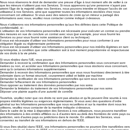
Nous nous réservons le droit de demander une preuve d'âge à tout moment afin de veiller à ce
que les mineurs n'utilisent pas nos Services. Si nous apprenons qu'une personne n'ayant pas
atteint l'âge de la majorité utilise nos Services, nous pouvons interdire et bloquer l'accès de cet
utilisateur à nos Services, ainsi que supprimer toutes les informations stockées chez nous
concernant cet utilisateur. Si vous avez des raisons de croire qu'un mineur a partagé des
informations avec nous, veuillez nous contacter comme indiqué ci-dessous.
Nous n'utiliserons vos informations personnelles qu'aux fins définies dans cette Politique de
confidentialité, si :
L'utilisation de vos Informations personnelles est nécessaire pour exécuter un contrat ou prendre
des mesures en vue de conclure un contrat avec vous (par exemple, pour vous fournir les
Services ou pour vous fournir notre assistance client ou technique)
Il nous est nécessaire d'utiliser vos Informations personnelles pour nous conformer à une
obligation légale ou réglementaire pertinente
Il nous est nécessaire d’utiliser vos Informations personnelles pour nos intérêts légitimes en tant
qu'entreprise, à condition que cette utilisation soit à tout moment proportionnée et respectueuse
de vos droits à la vie privée.
Si vous résidez dans l'UE, vous pouvez :
Demander à recevoir la confirmation que des Informations personnelles vous concernant sont
traitées ou non, et accéder aux Informations personnelles que nous stockons vous concernant,
ainsi qu'à certaines informations supplémentaires
Demander à recevoir des Informations personnelles que vous nous fournissez directement à titre
volontaire dans un format structuré, couramment utilisé et lisible par machine
Demander la rectification de vos Informations personnelles qui sont sous notre contrôle
Demander l'effacement de vos Informations personnelles
Vous opposer au traitement des données personnelles par nos soins
Demander la limitation du traitement de vos Informations personnelles par nos soins
Déposer une plainte auprès d'une autorité de contrôle
Toutefois, veuillez noter que ces droits ne sont pas absolus et qu’ils peuvent être soumis à nos
propres intérêts légitimes ou exigences réglementaires. Si vous avez des questions d'ordre
général sur les Informations personnelles que nous recueillons et sur la manière dont nous les
utilisons, veuillez nous contacter de la manière indiquée ci-dessous.
Dans le cadre de la mise à disposition des Services à nos utilisateurs, nous pouvons transférer
des informations à des entités affiliées ou à d'autres tiers au-delà des frontières de votre pays ou
juridiction, vers d'autres pays ou juridictions dans le monde. En utilisant les Services, vous
consentez au transfert de vos informations en dehors de l'EEE.
Si vous êtes situé(e) dans l'EEE, vos Informations personnelles ne pourront être transférées vers
des lieux situés en dehors de l'EEE que si nous sommes convaincus qu’un niveau de protection