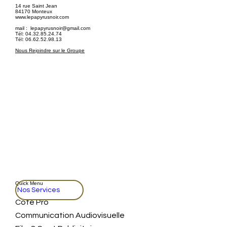
14 rue Saint Jean
84170 Monteux
www.lepapyrusnoir.com
mail :
lepapyrusnoir@gmail.com
Tél: 04.32.85.24.74
Tél: 06.62.52.98.13
Nous Rejoindre sur le Groupe
Quick Menu
Nos Services
Coté Pro
Communication Audiovisuelle