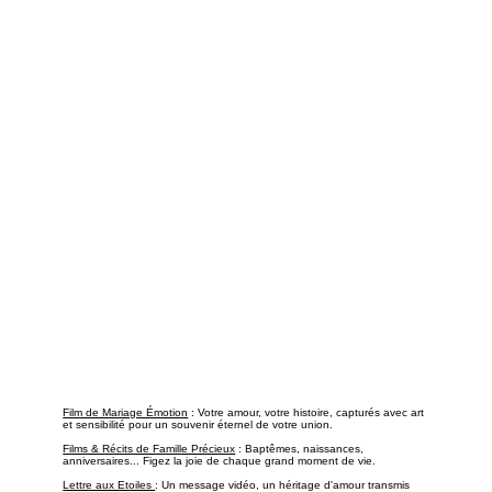
Film de Mariage Émotion
: Votre amour, votre histoire, capturés avec art
et sensibilité pour un souvenir éternel de votre union.
Films & Récits de Famille Précieux
: Baptêmes, naissances,
anniversaires... Figez la joie de chaque grand moment de vie.
Lettre aux Etoiles
: Un message vidéo, un héritage d'amour transmis