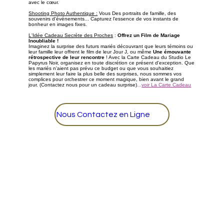
avec le cœur.
Shooting Photo Authentique :
Vous Des portraits de famille, des
souvenirs d'événements... Capturez l'essence de vos instants de
bonheur en images fixes.
L'Idée Cadeau Secrète des Proches
:
Offrez un Film de Mariage
Inoubliable !
Imaginez la surprise des futurs mariés découvrant que leurs témoins ou
leur famille leur offrent le film de leur Jour J, ou même
Une émouvante
rétrospective de leur rencontre
! Avec la Carte Cadeau du Studio Le
Papyrus Noir, organisez en toute discrétion ce présent d'exception. Que
les mariés n'aient pas prévu ce budget ou que vous souhaitiez
simplement leur faire la plus belle des surprises, nous sommes vos
complices pour orchestrer ce moment magique, bien avant le grand
jour. (Contactez nous pour un cadeau surprise)
...
voir
La Carte Cadeau
Nous Contactez en Ligne