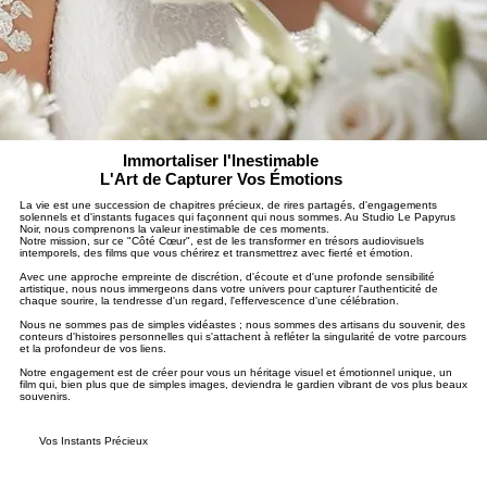
Immortaliser l'Inestimable
L'Art de Capturer Vos Émotions
La vie est une succession de chapitres précieux, de rires partagés, d'engagements
solennels et d'instants fugaces qui façonnent qui nous sommes. Au Studio Le Papyrus
Noir, nous comprenons la valeur inestimable de ces moments.
Notre mission, sur ce "Côté Cœur", est de les transformer en trésors audiovisuels
intemporels, des films que vous chérirez et transmettrez avec fierté et émotion.
Avec une approche empreinte de discrétion, d'écoute et d'une profonde sensibilité
artistique, nous nous immergeons dans votre univers pour capturer l'authenticité de
chaque sourire, la tendresse d'un regard, l'effervescence d'une célébration.
Nous ne sommes pas de simples vidéastes ; nous sommes des artisans du souvenir, des
conteurs d'histoires personnelles qui s'attachent à refléter la singularité de votre parcours
et la profondeur de vos liens.
Notre engagement est de créer pour vous un héritage visuel et émotionnel unique, un
film qui, bien plus que de simples images, deviendra le gardien vibrant de vos plus beaux
souvenirs.
Vos Instants Précieux