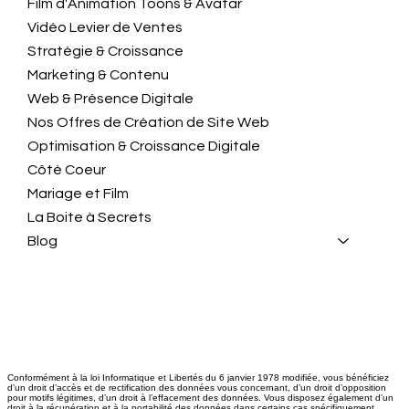
Film d'Animation Toons & Avatar
Vidéo Levier de Ventes
Stratégie & Croissance
Marketing & Contenu
Web & Présence Digitale
Nos Offres de Création de Site Web
Optimisation & Croissance Digitale
Côté Coeur
Mariage et Film
La Boite à Secrets
Blog
Conformément à la loi Informatique et Libertés du 6 janvier 1978 modifiée, vous bénéficiez
d’un droit d’accès et de rectification des données vous concernant, d’un droit d’opposition
pour motifs légitimes, d’un droit à l’effacement des données. Vous disposez également d’un
droit à la récupération et à la portabilité des données dans certains cas spécifiquement