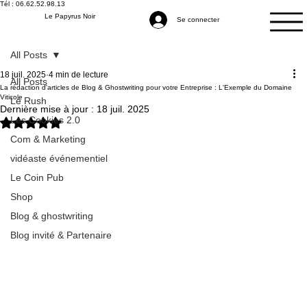
Tél : 06.62.52.98.13
Le Papyrus Noir
Se connecter
All Posts
18 juil. 2025
4 min de lecture
All Posts
La rédaction d'articles de Blog & Ghostwriting pour votre Entreprise : L'Exemple du Domaine
Viticole
Le Rush
Dernière mise à jour :
18 juil. 2025
Les Cookies 2.0
Noté NaN étoiles sur 5.
Com & Marketing
vidéaste événementiel
Le Coin Pub
Shop
Blog & ghostwriting
Blog invité & Partenaire