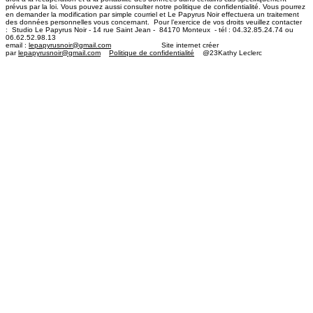
prévus par la loi. Vous pouvez aussi consulter notre politique de confidentialité. Vous pourrez
en demander la modification par simple courriel et Le Papyrus Noir effectuera un traitement
des données personnelles vous concernant. Pour l’exercice de vos droits veuillez contacter
: Studio Le Papyrus Noir - 14 rue Saint Jean - 84170 Monteux - tél : 04.32.85.24.74 ou
06.62.52.98.13
email :
lepapyrusnoir@gmail.com
​ Site internet créer
par
lepapyrusnoir@gmail.com
Politique de confidentialité
@23Kathy Leclerc