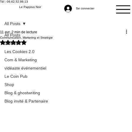
Tél : 06.62.52.98.13
Le Papyrus Noir
Se connecter
All Posts
11 avr.
2 min de lecture
All Posts
Communication, Marketing et Stratégie
Noté NaN étoiles sur 5.
Le Rush
Les Cookies 2.0
Com & Marketing
vidéaste événementiel
Le Coin Pub
Shop
Blog & ghostwriting
Blog invité & Partenaire