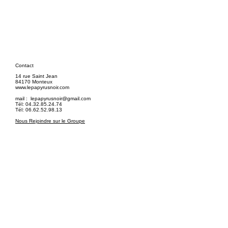
Contact
14 rue Saint Jean
84170 Monteux
www.lepapyrusnoir.com
mail :
lepapyrusnoir@gmail.com
Tél: 04.32.85.24.74
Tél: 06.62.52.98.13
Nous Rejoindre sur le Groupe