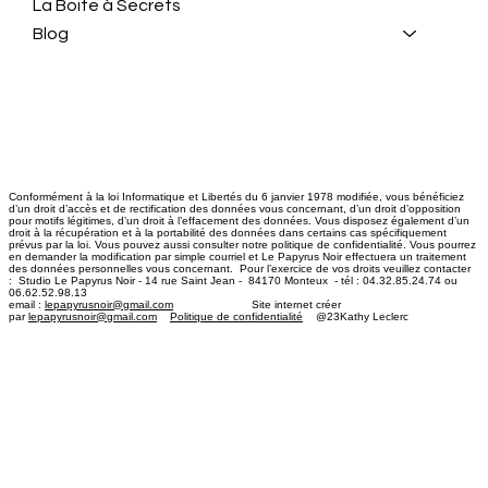
La Boite à Secrets
Blog
Conformément à la loi Informatique et Libertés du 6 janvier 1978 modifiée, vous bénéficiez
d’un droit d’accès et de rectification des données vous concernant, d’un droit d’opposition
pour motifs légitimes, d’un droit à l’effacement des données. Vous disposez également d’un
droit à la récupération et à la portabilité des données dans certains cas spécifiquement
prévus par la loi. Vous pouvez aussi consulter notre politique de confidentialité. Vous pourrez
en demander la modification par simple courriel et Le Papyrus Noir effectuera un traitement
des données personnelles vous concernant. Pour l’exercice de vos droits veuillez contacter
: Studio Le Papyrus Noir - 14 rue Saint Jean - 84170 Monteux - tél : 04.32.85.24.74 ou
06.62.52.98.13
email :
lepapyrusnoir@gmail.com
​ Site internet créer
par
lepapyrusnoir@gmail.com
Politique de confidentialité
@23Kathy Leclerc