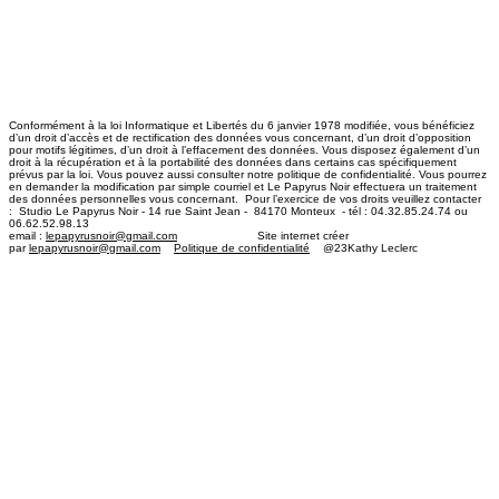
Conformément à la loi Informatique et Libertés du 6 janvier 1978 modifiée, vous bénéficiez
d’un droit d’accès et de rectification des données vous concernant, d’un droit d’opposition
pour motifs légitimes, d’un droit à l’effacement des données. Vous disposez également d’un
droit à la récupération et à la portabilité des données dans certains cas spécifiquement
prévus par la loi. Vous pouvez aussi consulter notre politique de confidentialité. Vous pourrez
en demander la modification par simple courriel et Le Papyrus Noir effectuera un traitement
des données personnelles vous concernant. Pour l’exercice de vos droits veuillez contacter
: Studio Le Papyrus Noir - 14 rue Saint Jean - 84170 Monteux - tél : 04.32.85.24.74 ou
06.62.52.98.13
email :
lepapyrusnoir@gmail.com
​ Site internet créer
par
lepapyrusnoir@gmail.com
Politique de confidentialité
@23Kathy Leclerc