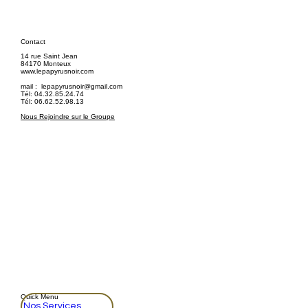
Contact
14 rue Saint Jean
84170 Monteux
www.lepapyrusnoir.com
mail :
lepapyrusnoir@gmail.com
Tél: 04.32.85.24.74
Tél: 06.62.52.98.13
Nous Rejoindre sur le Groupe
Quick Menu
Nos Services