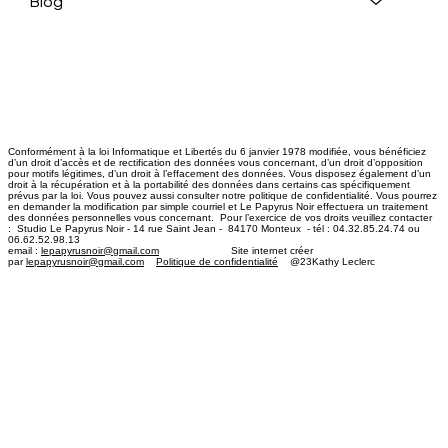
Blog
Conformément à la loi Informatique et Libertés du 6 janvier 1978 modifiée, vous bénéficiez
d’un droit d’accès et de rectification des données vous concernant, d’un droit d’opposition
pour motifs légitimes, d’un droit à l’effacement des données. Vous disposez également d’un
droit à la récupération et à la portabilité des données dans certains cas spécifiquement
prévus par la loi. Vous pouvez aussi consulter notre politique de confidentialité. Vous pourrez
en demander la modification par simple courriel et Le Papyrus Noir effectuera un traitement
des données personnelles vous concernant. Pour l’exercice de vos droits veuillez contacter
: Studio Le Papyrus Noir - 14 rue Saint Jean - 84170 Monteux - tél : 04.32.85.24.74 ou
06.62.52.98.13
email :
lepapyrusnoir@gmail.com
​ Site internet créer
par
lepapyrusnoir@gmail.com
Politique de confidentialité
@23Kathy Leclerc