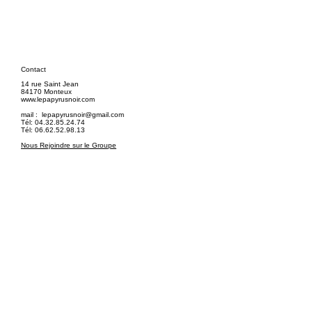
Contact
14 rue Saint Jean
84170 Monteux
www.lepapyrusnoir.com
mail :
lepapyrusnoir@gmail.com
Tél: 04.32.85.24.74
Tél: 06.62.52.98.13
Nous Rejoindre sur le Groupe